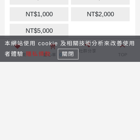
【捐款方式】
NT$1,000
NT$2,000
1.信用卡定期定額捐款：
NT$5,000
為了讓您的愛心不受時間與地點的限制，
本網站使用 cookie 及相關技術分析來改善使用
NT$
您只要填妥
紙本捐款授權書
後，傳真至
社群分享
者體驗
隱私條款
關閉
我要捐款
愛心車
0
TOP
02-23215551(耶穌會資發室)，愛心不間
付款方式：
斷，
或是以線上刷卡方式捐款亦可。
捐款網址：
信用卡
銀聯卡
https://amdgchinese.eoffering.org.tw/con
tents/project_ct?p_id=6
2.現金捐款：
主日時將奉獻袋繳交至傳協
會服務台，或平日上班時間繳交給堂區秘
會員捐款