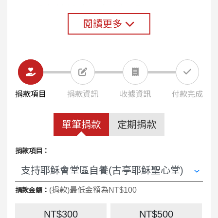
【自養計畫目標說明】
閱讀更多
說明
: 堂區自養計畫積極推動囉~ 我們誠摯邀
請感恩天主、歸屬堂區家庭的每一位您，慷
慨參與堂區自養奉獻計畫。這是認同堂區的
重要指標，對於建全堂區的財務也有極大的
助益！因應將來國稅局的要求，各項捐款需
要詳細資料，包括身份證字號。因此，不管
捐款項目
捐款資訊
收據資訊
付款完成
您是否是第一次捐款，敦請您在自養奉獻袋
上填寫詳細資料，以茲建檔，不便之處請諒
單筆捐款
定期捐款
解。有任何問題歡迎您在主日時到傳協會服
務台洽詢。
捐款項目：
少數的酵母就能使麵包發酵(迦5:9)
(捐款)最低金額為NT$100
捐款金額：
NT$300
NT$500