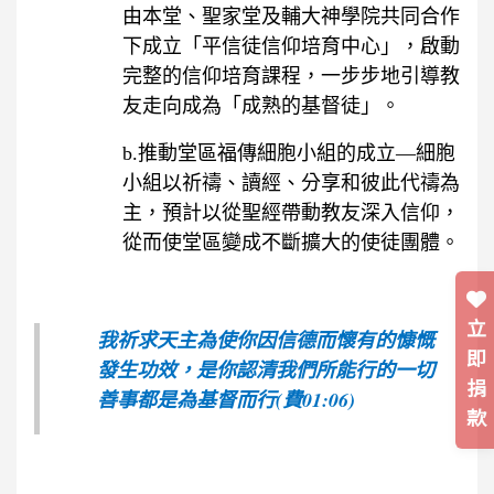
由本堂、聖家堂及輔大神學院共同合作
下成立「平信徒信仰培育中心」，啟動
完整的信仰培育課程，一步步地引導教
友走向成為「成熟的基督徒」。
b.推動堂區福傳細胞小組的成立—細胞
小組以祈禱、讀經、分享和彼此代禱為
主，預計以從聖經帶動教友深入信仰，
從而使堂區變成不斷擴大的使徒團體。
立
我祈求天主為使你因信德而懷有的慷慨
即
發生功效，是你認清我們所能行的一切
捐
善事都是為基督而行(費01:06)
款