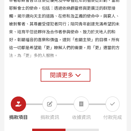
本著耶穌會普世性使徒優先及中華省近年的省使徒計劃，當前
耶穌會士的使命，包括：透過依納爵靈修與更廣泛的群眾接
觸，揭示邁向天主的道路、在修和及正義的使命中，與窮人、
被剝奪者、其尊嚴受侵犯者同行；陪同青年創建充滿希望的未
來、培育平信徒夥伴及合作者參與使命、致力於天地人的和
好，彰顯福音的喜樂和價值，達到「愈顯主榮」的目標。所有
這一切都是希望能「更」瞭解人們的需要，用「更」適當的方
法，為「更」多的人服務。
閱讀更多
捐款項目
捐款資訊
收據資訊
付款完成