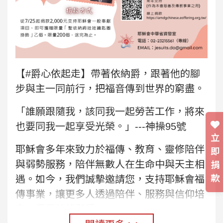
【
#爵心依起走
】帶著依納爵，跟著他的腳
步與主一同前行，把福音傳到世界的窮盡。
「誰願跟隨我，該同我一起勞苦工作，將來
也要同我一起享受光榮。」---神操95號
立
耶穌會多年來致力於福傳、教育、靈修陪伴
即
與弱勢服務，陪伴無數人在生命中與天主相
捐
款
遇。如今，我們誠摯邀請您，支持耶穌會福
傳事業，讓更多人透過陪伴、服務與信仰培
育，看見希望與愛。