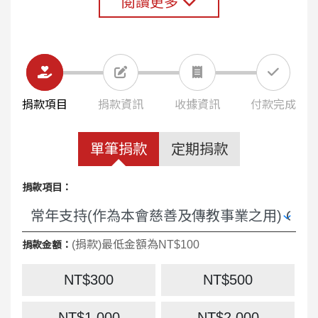
閱讀更多
為感謝您的支持，我們特別準備了「聖依納
爵娃娃鑰匙圈掛飾」作為捐款紀念品。Q版
設計溫暖可愛，依納爵手持《神操》與愛
心，象徵一生追隨基督、勇敢回應召叫的精
神。無論掛在鑰匙、背包或隨身物品上，都
捐款項目
捐款資訊
收據資訊
付款完成
提醒我們在日常生活中，以愛服務、在萬事
萬物中尋求天主。
單筆捐款
定期捐款
這不只是一個娃娃，更是一份信仰的陪伴，
捐款項目：
也是一份福傳使命的延續。
邀請您與耶穌會同行，讓每一份愛心化為福
(捐款)最低金額為NT$100
捐款金額：
音的種子，陪伴更多生命走向希望。
NT$300
NT$500
*從7/25起捐款2,000元支持耶穌會一般奉獻
的項目，即可獲贈限量「聖依納爵娃娃鑰匙
NT$1,000
NT$2,000