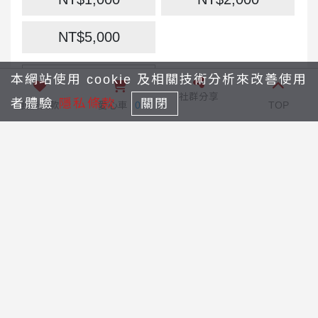
圈掛飾」乙個。
NT$5,000
*限量200個，送完為止。
*每隻娃娃皆為手工用心縫製，表情微小差
本網站使用 cookie 及相關技術分析來改善使用
NT$
異皆屬獨一無二，感謝您的理解與支持。若
社群分享
者體驗
隱私條款
關閉
我要捐款
愛心車
0
TOP
有任何問題歡迎隨時聯繫我們！
付款方式：
信用卡
銀聯卡
會員捐款